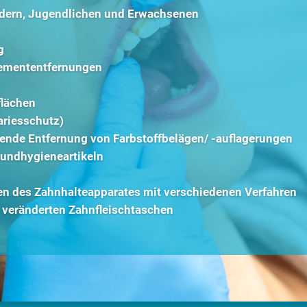
ndern, Jugendlichen und Erwachsenen
g
remententfernungen
flächen
ariesschutz)
ende Entfernung von Farbstoffbelägen/ -auflagerungen
Mundhygieneartikeln
n des Zahnhalteapparates mit verschiedenen Verfahren
 veränderten Zahnfleischtaschen